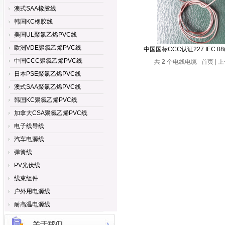
澳式SAA橡胶线
韩国KC橡胶线
美国UL聚氯乙烯PVC线
欧洲VDE聚氯乙烯PVC线
中国国标CCC认证227 IEC 08
中国CCC聚氯乙烯PVC线
共
2
个电线电缆 首页 | 上
日本PSE聚氯乙烯PVC线
澳式SAA聚氯乙烯PVC线
韩国KC聚氯乙烯PVC线
加拿大CSA聚氯乙烯PVC线
电子线导线
汽车电源线
弹簧线
PV光伏线
线束组件
户外用电源线
耐高温电源线